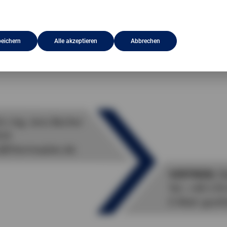
eichern
Alle akzeptieren
Abbrechen