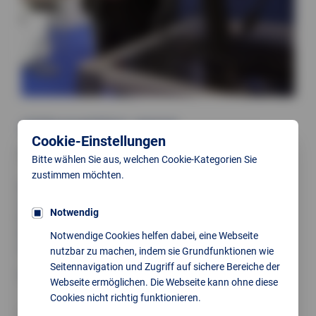
CERAMITEC 2022
Cookie-Einstellungen
27.06.2022
Bitte wählen Sie aus, welchen Cookie-Kategorien Sie
zustimmen möchten.
Eine anstrengende Messewoche ist zu Ende. Wir danken allen
unseren Mitarbeitern, die zu diesem erfolgreichen Event
Notwendig
beigetragen haben.
Ebenso danken wir den zahlreichen Besuchern für tolles
Notwendige Cookies helfen dabei, eine Webseite
Feedback und viele konstruktive Gespräche.
nutzbar zu machen, indem sie Grundfunktionen wie
Seitennavigation und Zugriff auf sichere Bereiche der
Wir freuen uns auf viele spannende Projekte!
Webseite ermöglichen. Die Webseite kann ohne diese
Cookies nicht richtig funktionieren.